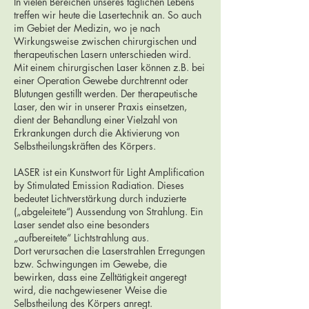
In vielen Bereichen unseres täglichen Lebens
treffen wir heute die Lasertechnik an. So auch
im Gebiet der Medizin, wo je nach
Wirkungsweise zwischen chirurgischen und
therapeutischen Lasern unterschieden wird.
Mit einem chirurgischen Laser können z.B. bei
einer Operation Gewebe durchtrennt oder
Blutungen gestillt werden. Der therapeutische
Laser, den wir in unserer Praxis einsetzen,
dient der Behandlung einer Vielzahl von
Erkrankungen durch die Aktivierung von
Selbstheilungskräften des Körpers.
LASER ist ein Kunstwort für Light Amplification
by Stimulated Emission Radiation. Dieses
bedeutet Lichtverstärkung durch induzierte
(„abgeleitete“) Aussendung von Strahlung. Ein
Laser sendet also eine besonders
„aufbereitete“ Lichtstrahlung aus.
Dort verursachen die Laserstrahlen Erregungen
bzw. Schwingungen im Gewebe, die
bewirken, dass eine Zelltätigkeit angeregt
wird, die nachgewiesener Weise die
Selbstheilung des Körpers anregt.