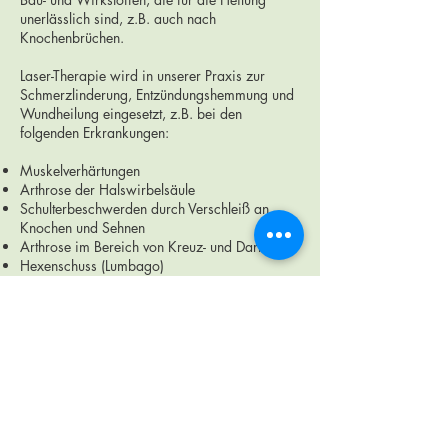
unerlässlich sind, z.B. auch nach
Knochenbrüchen.
Laser-Therapie wird in unserer Praxis zur
Schmerzlinderung, Entzündungshemmung und
Wundheilung eingesetzt, z.B. bei den
folgenden Erkrankungen:
Muskelverhärtungen
Arthrose der Halswirbelsäule
Schulterbeschwerden durch Verschleiß an
Knochen und Sehnen
Arthrose im Bereich von Kreuz- und Darmbein
Hexenschuss (Lumbago)
Tennisellenbogen
Golferellenbogen
Kniebeschwerden durch Verschleiß an
Knochen und Sehnen
Verletzungen an Gelenkkapseln (Zerrungen,
Verstauchungen)
Sehnenscheidenentzündungen
Nervenkompressionssyndrome (z.B.
Karpaltunnelsyndrom)